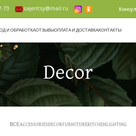
2-73
sajentsy@mail.ru
Консул
ОД И ОБРАБОТКА
ОТЗЫВЫ
ОПЛАТА И ДОСТАВКА
КОНТАКТЫ
Decor
ВСЕ
ACCESSORIES
DECOR
FURNITURE
KITCHEN
LIGHTING