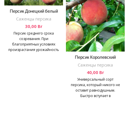
Персик Донецкий белый
Саженцы персика
30,00
Br
Персик среднего срока
созревания. При
благоприятных условиях
произрастания урожайность
до 70кг. с одного дерева.
Персик Королевский
Обладает отличными
Саженцы персика
дегустационными
качествами. Дерево
40,00
Br
компактное,
Универсальный сорт
персика, который никого не
оставит равнодушным.
Быстро вступает в
плодоношение и обладает
превосходными вкусовыми и
внешними качествами.
Дерево